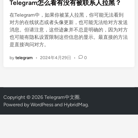
s
Telegram怎么看有没有被联系人拉黑？
t
在Telegram中，如果你被某人拉黑，你可能无法看到
e
对方的在线状态或者头像更新，也可能无法给对方发送
d
消息。但请注意，这些迹象并不总是明确的，因为对方
i
也可能有隐私设置限制这些信息的显示。最直接的方法
n
是直接询问对方。
by
telegram
•
2024年4月29日
•
0
Copyright © 2026
Telegram中文圈
.
Powered by
WordPress
and
HybridMag
.