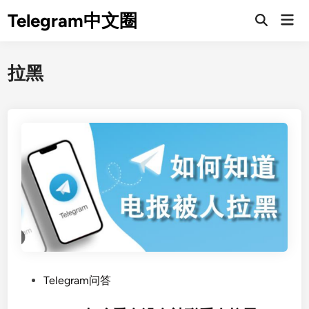
Skip
Telegram中文圈
Mai
to
Open
Men
Search
content
拉黑
P
Telegram问答
o