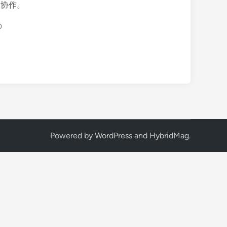
和协作。
0
Powered by
WordPress
and
HybridMag
.