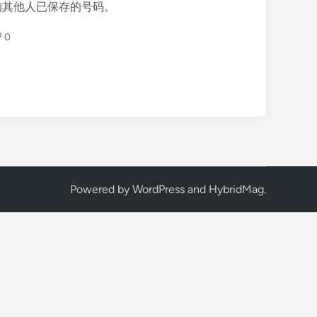
影响其他人已保存的号码。
0
Powered by
WordPress
and
HybridMag
.