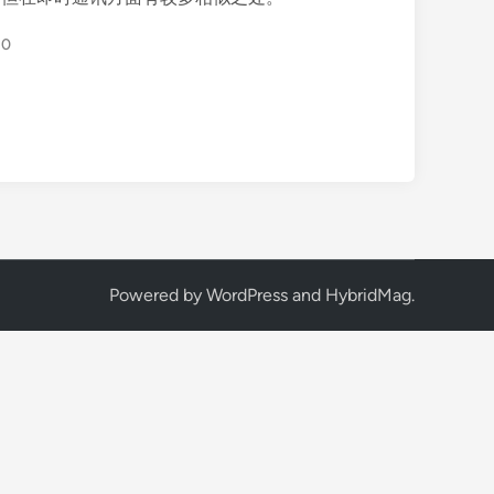
0
Powered by
WordPress
and
HybridMag
.