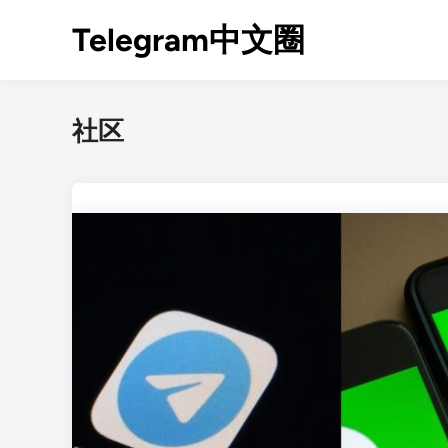
Skip
Telegram中文圈
to
content
社区