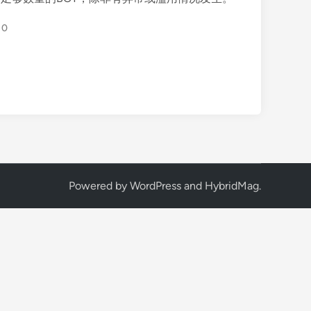
0
Powered by
WordPress
and
HybridMag
.