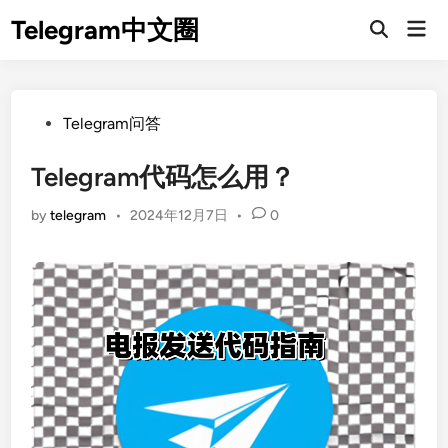
Skip
Telegram中文圈
Mai
to
Open
Men
Search
content
Posted
Telegram问答
in
Telegram代码怎么用？
by
telegram
•
2024年12月7日
•
0