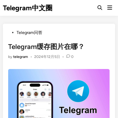
Skip
Telegram中文圈
Mai
to
Open
Men
Search
content
Posted
Telegram问答
in
Telegram缓存图片在哪？
by
telegram
•
2024年12月5日
•
0