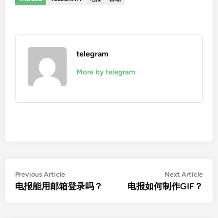
telegram
More by telegram
文
Previous
Nex
Previous Article
Next Article
article:
artic
电报能用邮箱登录吗？
电报如何制作GIF？
章
导