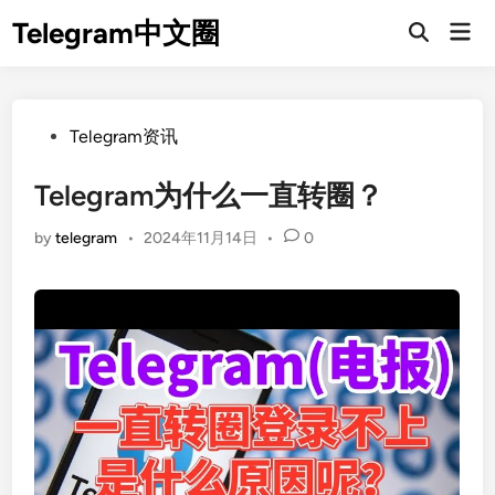
Skip
Telegram中文圈
Mai
to
Open
Men
Search
content
Posted
Telegram资讯
in
Telegram为什么一直转圈？
by
telegram
•
2024年11月14日
•
0