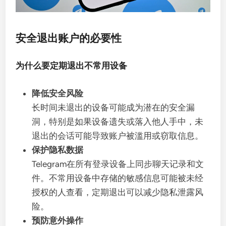
安全退出账户的必要性
为什么要定期退出不常用设备
降低安全风险
长时间未退出的设备可能成为潜在的安全漏
洞，特别是如果设备遗失或落入他人手中，未
退出的会话可能导致账户被滥用或窃取信息。
保护隐私数据
Telegram在所有登录设备上同步聊天记录和文
件。不常用设备中存储的敏感信息可能被未经
授权的人查看，定期退出可以减少隐私泄露风
险。
预防意外操作