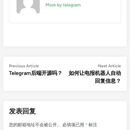
More by telegram
文
Previous
Nex
Previous Article
Next Article
article:
artic
Telegram后端开源吗？
如何让电报机器人自动
章
回复信息？
导
航
发表回复
您的邮箱地址不会被公开。
必填项已用
*
标注