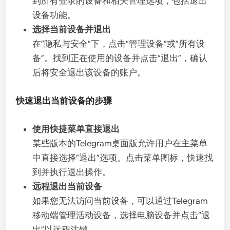
到所有登录的设备和相关管理选项，包括退出
设备功能。
选择当前设备并退出
在“隐私与安全”下，点击“管理设备”或“所有设
备”。找到正在使用的设备并点击“退出”，确认
后将安全退出该设备的账户。
快速退出当前设备的步骤
使用快捷菜单直接退出
某些版本的Telegram桌面版允许用户在主菜单
中直接选择“退出”选项。点击菜单图标，快速找
到并执行退出操作。
远程退出当前设备
如果您无法访问当前设备，可以通过Telegram
移动端管理活动设备，选择电脑设备并点击“退
出”以远程注销。