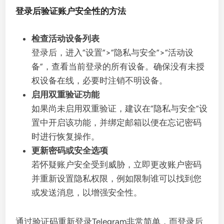
登录后验证账户安全性的方法
检查活动设备列表
登录后，进入“设置”>“隐私与安全”>“活动设
备”，查看当前登录的所有设备。确保没有未授
权设备在线，必要时注销不明设备。
启用双重验证功能
如果尚未启用双重验证，建议在“隐私与安全”设
置中开启该功能，并绑定邮箱以便在忘记密码
时进行恢复操作。
更新密码或安全选项
若怀疑账户安全受到威胁，立即更改账户密码
并重新设置隐私权限，例如限制谁可以找到您
或发送消息，以增强安全性。
通过验证码重新登录Telegram非常简单，而登录后