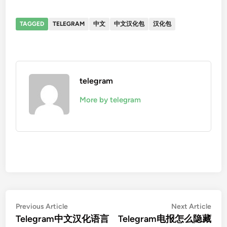
TAGGED
TELEGRAM
中文
中文汉化包
汉化包
telegram
More by telegram
文
Previous
Nex
Previous Article
Next Article
article:
artic
Telegram中文汉化语言
Telegram电报怎么隐藏
章