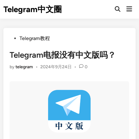
Skip
Telegram中文圈
Mai
to
Open
Men
Search
content
Posted
Telegram教程
in
Telegram电报没有中文版吗？
by
telegram
•
2024年9月24日
•
0