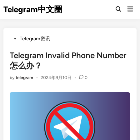
Skip
Telegram中文圈
Mai
to
Open
Men
Search
content
Posted
Telegram资讯
in
Telegram Invalid Phone Number
怎么办？
by
telegram
•
2024年9月10日
•
0