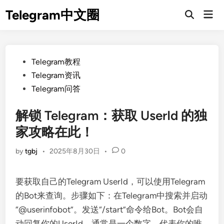
Skip
Telegram中文圈
Mai
to
Open
Men
Search
content
Posted
Telegram教程
in
Telegram资讯
Telegram问答
解锁 Telegram：获取 UserId 的独
家攻略在此！
by
tgbj
•
2025年8月30日
•
0
要获取自己的Telegram UserId，可以使用Telegram
的Bot来查询。步骤如下：在Telegram中搜索并启动
“@userinfobot”。发送“/start”命令给Bot。Bot会自
动回复你的UserId，通常是一个数字，代表你的唯