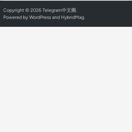
Copyright © 2026
Telegram中文圈
.
Powered by
WordPress
and
HybridMag
.