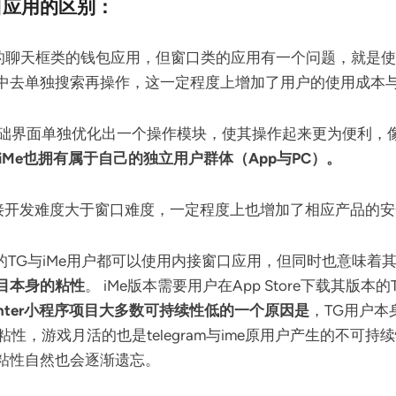
接窗口应用的区别：
些内接的聊天框类的钱包应用，但窗口类的应用有一个问题，就
中去单独搜索再操作，这一定程度上增加了用户的使用成本与
egram基础界面单独优化出一个操作模块，使其操作起来更为便利
iMe也拥有属于自己的独立用户群体（App与PC）。
PI的外接开发难度大于窗口难度，一定程度上也增加了相应产品的
的TG与iMe用户都可以使用内接窗口应用，但同时也意味着
目本身的粘性
。 iMe版本需要用户在App Store下载其
Center小程序项目大多数可持续性低的一个原因是
，TG用户
性的粘性，游戏月活的也是telegram与ime原用户产生的不
粘性自然也会逐渐遗忘。