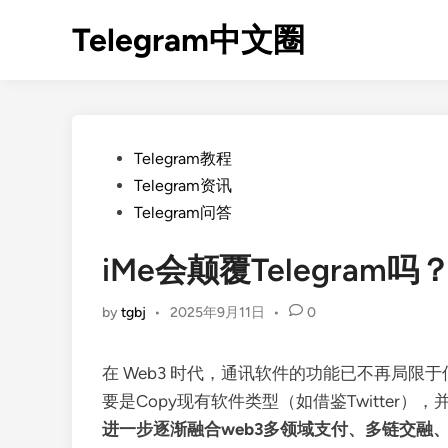
Skip
Telegram中文圈
to
content
Posted
Telegram教程
in
Telegram资讯
Telegram问答
iMe会颠覆Telegram吗
by
tgbj
•
2025年9月11日
•
0
在 Web3 时代，通讯软件的功能已不再局限于
要是Copy现有软件类型（如借鉴Twitter）
进一步逐渐融合web3多领域支付、多链交融