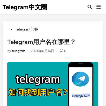
Skip
Telegram中文圈
Mai
to
Open
Men
Search
content
Posted
Telegram问答
in
Telegram用户名在哪里？
by
telegram
•
2024年8月16日
•
0