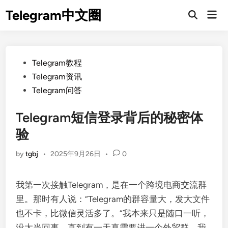
Skip
Telegram中文圈
Mai
to
Open
Men
Search
content
Posted
Telegram教程
in
Telegram资讯
Telegram问答
Telegram短信登录背后的秘密体
验
by
tgbj
•
2025年9月26日
•
0
我第一次接触Telegram，是在一个跨境电商交流群
里。那时有人说：“Telegram的群容量大，发大文件
也不卡，比微信灵活多了。”我本来只是随口一听，
没太当回事，直到有一天真需要进一个外贸群，我