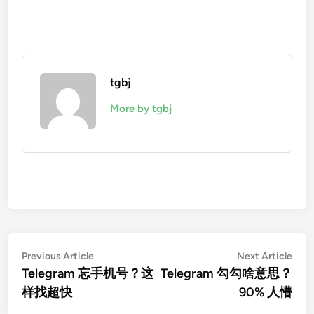
tgbj
More by tgbj
文
Previous
Nex
Previous Article
Next Article
article:
artic
Telegram 忘手机号？这
Telegram 勾勾啥意思？
章
样找超快
90% 人懵
导