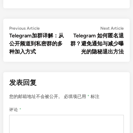
文
Previous
Nex
Previous Article
Next Article
article:
artic
Telegram加群详解：从
Telegram 如何匿名退
章
公开频道到私密群的多
群？避免通知与减少曝
导
种加入方式
光的隐秘退出方法
航
发表回复
您的邮箱地址不会被公开。
必填项已用
*
标注
评论
*