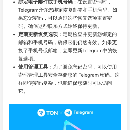
绑定电子邮件或手机号码
：在设置密码时，
Telegram允许您绑定恢复邮箱和手机号码。如
果忘记密码，可以通过这些恢复选项重置密
码。确保这些联系方式始终保持更新。
定期更新恢复选项
：定期检查并更新您绑定的
邮箱和手机号码，确保它们仍然有效。如果更
换了手机号或邮箱，立即更新Telegram中的恢
复选项。
使用管理工具
：为了避免忘记密码，可以使用
密码管理工具安全存储您的 Telegram 密码。这
样即使密码复杂，也能确保您随时可以访问
它。