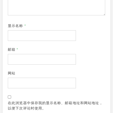
显示名称
*
邮箱
*
网站
在此浏览器中保存我的显示名称、邮箱地址和网站地址，
以便下次评论时使用。