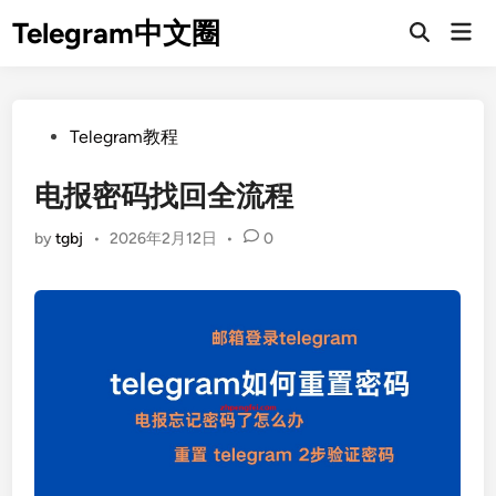
Skip
Telegram中文圈
Mai
to
Open
Men
Search
content
Posted
Telegram教程
in
电报密码找回全流程
by
tgbj
•
2026年2月12日
•
0