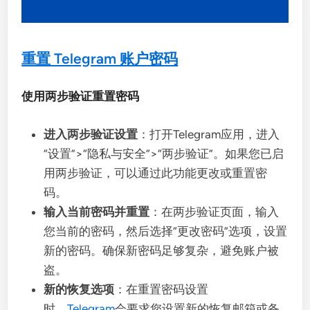
重置 Telegram 账户密码
使用两步验证重置密码
进入两步验证设置
：打开Telegram应用，进入
“设置”>“隐私与安全”>“两步验证”。如果您已启
用两步验证，可以通过此功能更改或重置密
码。
输入当前密码并重置
：在两步验证页面，输入
您当前的密码，然后选择“更改密码”选项，设置
新的密码。确保新密码足够复杂，避免账户被
盗。
新的恢复选项
：在重置密码设置
时，
Telegram
会要求您设置新的恢复邮箱或备