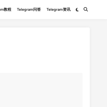
Switch
ram教程
Telegram问答
Telegram资讯
Open
to
Search
dark
mode