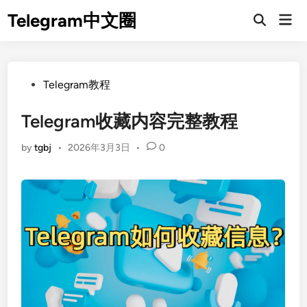
Skip
Telegram中文圈
Mai
to
Open
Men
Search
content
Posted
Telegram教程
in
Telegram收藏内容完整教程
by
tgbj
•
2026年3月3日
•
0