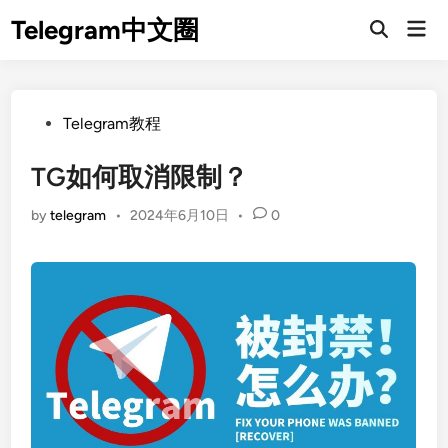
Skip
Telegram中文圈
Mai
to
Open
Men
Search
content
Posted
Telegram教程
in
TG如何取消限制？
by
telegram
•
2024年6月10日
•
0