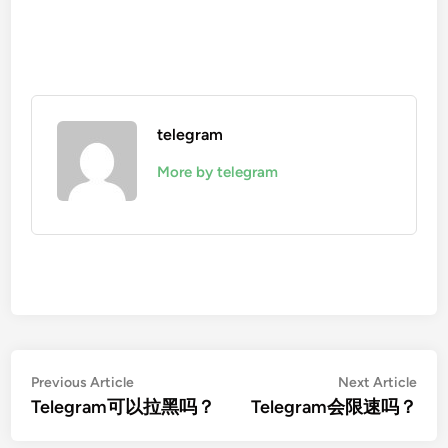
telegram
More by telegram
文
Previous
Nex
Previous Article
Next Article
article:
artic
Telegram可以拉黑吗？
Telegram会限速吗？
章
导