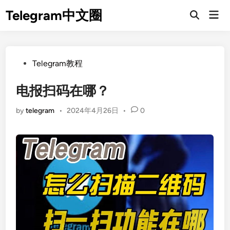
Skip
Telegram中文圈
Mai
to
Open
Men
Search
content
Posted
Telegram教程
in
电报扫码在哪？
by
telegram
•
2024年4月26日
•
0