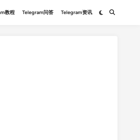
Switch
ram教程
Telegram问答
Telegram资讯
Open
to
Search
dark
mode