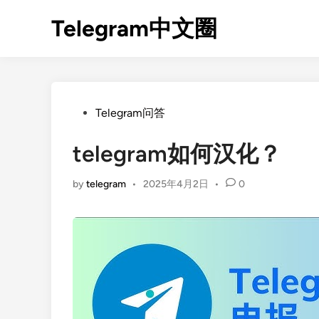
Skip
Telegram中文圈
to
content
Posted
Telegram问答
in
telegram如何汉化？
by
telegram
•
2025年4月2日
•
0