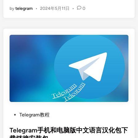
by
telegram
•
2024年5月11日
•
0
P
Telegram教程
o
s
Telegram手机和电脑版中文语言汉化包下
t