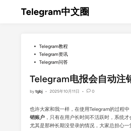
Skip
Telegram中文圈
to
content
Posted
Telegram教程
in
Telegram资讯
Telegram问答
Telegram电报会自动
by
tgbj
•
2025年10月11日
•
0
也许大家和我一样，在使用Telegram的过
销账户
，只有在用户长时间不活跃时，系统才会
尤其是那种长期没登录的情况，大家总担心一觉