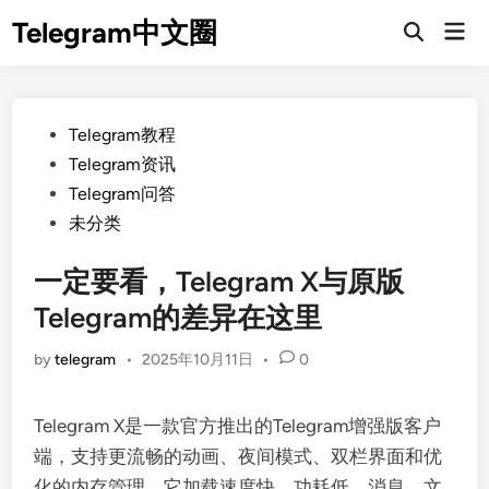
Skip
Telegram中文圈
Mai
to
Open
Men
Search
content
Posted
Telegram教程
in
Telegram资讯
Telegram问答
未分类
一定要看，Telegram X与原版
Telegram的差异在这里
by
telegram
•
2025年10月11日
•
0
Telegram X是一款官方推出的Telegram增强版客户
端，支持更流畅的动画、夜间模式、双栏界面和优
化的内存管理。它加载速度快、功耗低，消息、文