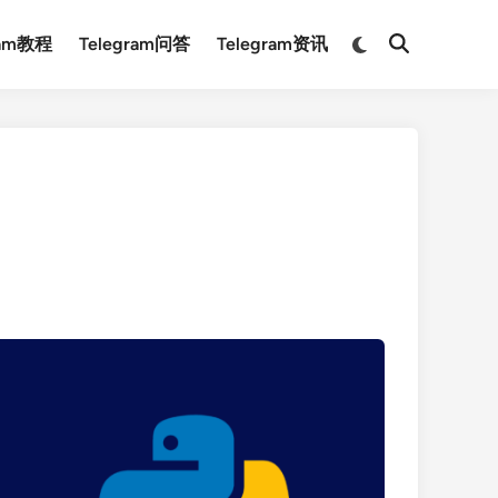
Switch
ram教程
Telegram问答
Telegram资讯
Open
to
Search
dark
mode