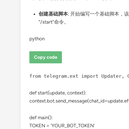
创建基础脚本
: 开始编写一个基础脚本，
“/start”命令。
python
Copy code
from
telegram.ext
import
Updater, C
def
start
(
update, context
):
context.bot.send_message(chat_id=update.eff
def
main
():
TOKEN =
‘YOUR_BOT_TOKEN’