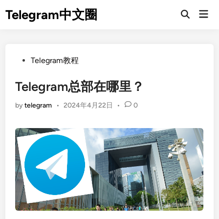
Skip
Telegram中文圈
Mai
to
Open
Men
Search
content
Posted
Telegram教程
in
Telegram总部在哪里？
by
telegram
•
2024年4月22日
•
0