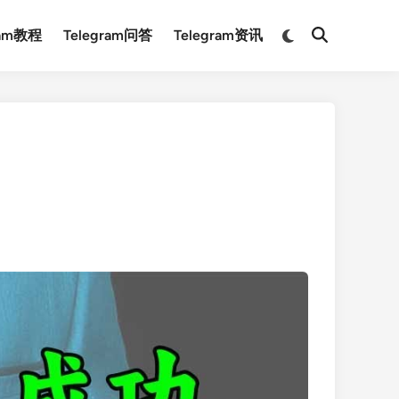
Switch
ram教程
Telegram问答
Telegram资讯
Open
to
Search
dark
mode