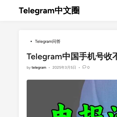
Skip
Telegram中文圈
to
content
Posted
Telegram问答
in
Telegram中国手机
by
telegram
•
2025年3月5日
•
0