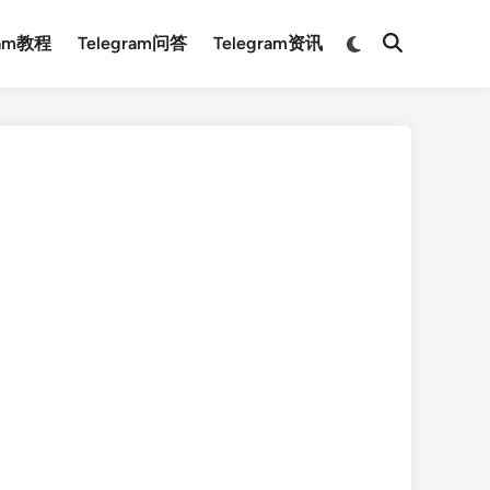
Switch
ram教程
Telegram问答
Telegram资讯
Open
to
Search
dark
mode